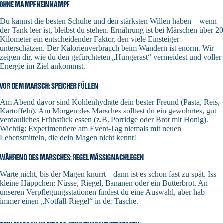
OHNE MAMPF KEIN KAMPF
Du kannst die besten Schuhe und den stärksten Willen haben – wenn
der Tank leer ist, bleibst du stehen. Ernährung ist bei Märschen über 20
Kilometer ein entscheidender Faktor, den viele Einsteiger
unterschätzen. Der Kalorienverbrauch beim Wandern ist enorm. Wir
zeigen dir, wie du den gefürchteten „Hungerast“ vermeidest und voller
Energie im Ziel ankommst.
VOR DEM MARSCH: SPEICHER FÜLLEN
Am Abend davor sind Kohlenhydrate dein bester Freund (Pasta, Reis,
Kartoffeln). Am Morgen des Marsches solltest du ein gewohntes, gut
verdauliches Frühstück essen (z.B. Porridge oder Brot mit Honig).
Wichtig: Experimentiere am Event-Tag niemals mit neuen
Lebensmitteln, die dein Magen nicht kennt!
WÄHREND DES MARSCHES: REGELMÄSSIG NACHLEGEN
Warte nicht, bis der Magen knurrt – dann ist es schon fast zu spät. Iss
kleine Häppchen: Nüsse, Riegel, Bananen oder ein Butterbrot. An
unseren Verpflegungsstationen findest du eine Auswahl, aber hab
immer einen „Notfall-Riegel“ in der Tasche.