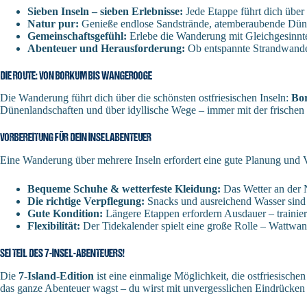
Sieben Inseln – sieben Erlebnisse:
Jede Etappe führt dich über 
Natur pur:
Genieße endlose Sandstrände, atemberaubende Düne
Gemeinschaftsgefühl:
Erlebe die Wanderung mit Gleichgesinnte
Abenteuer und Herausforderung:
Ob entspannte Strandwander
DIE ROUTE: VON BORKUM BIS WANGEROOGE
Die Wanderung führt dich über die schönsten ostfriesischen Inseln:
Bor
Dünenlandschaften und über idyllische Wege – immer mit der frischen M
VORBEREITUNG FÜR DEIN INSELABENTEUER
Eine Wanderung über mehrere Inseln erfordert eine gute Planung und V
Bequeme Schuhe & wetterfeste Kleidung:
Das Wetter an der N
Die richtige Verpflegung:
Snacks und ausreichend Wasser sind e
Gute Kondition:
Längere Etappen erfordern Ausdauer – trainie
Flexibilität:
Der Tidekalender spielt eine große Rolle – Wattwa
SEI TEIL DES 7-INSEL-ABENTEUERS!
Die
7-Island-Edition
ist eine einmalige Möglichkeit, die ostfriesische
das ganze Abenteuer wagst – du wirst mit unvergesslichen Eindrücken