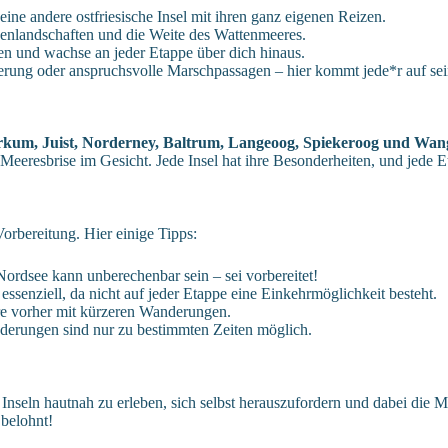
eine andere ostfriesische Insel mit ihren ganz eigenen Reizen.
nlandschaften und die Weite des Wattenmeeres.
n und wachse an jeder Etappe über dich hinaus.
ung oder anspruchsvolle Marschpassagen – hier kommt jede*r auf sei
kum, Juist, Norderney, Baltrum, Langeoog, Spiekeroog und Wan
eeresbrise im Gesicht. Jede Insel hat ihre Besonderheiten, und jede E
orbereitung. Hier einige Tipps:
ordsee kann unberechenbar sein – sei vorbereitet!
ssenziell, da nicht auf jeder Etappe eine Einkehrmöglichkeit besteht.
re vorher mit kürzeren Wanderungen.
nderungen sind nur zu bestimmten Zeiten möglich.
n Inseln hautnah zu erleben, sich selbst herauszufordern und dabei die
 belohnt!