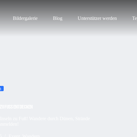
Bildergalerie
Blog
Unterstützer werden
Te
n
 ZU FUSS ENTDECKEN
en Inseln zu Fuß! Wandere durch Dünen, Strände
 anmelden!
5
Event
,
Wandern